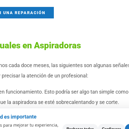
R UNA REPARACIÓN
uales en Aspiradoras
enos cada doce meses, las siguientes son algunas señale
precisar la atención de un profesional:
 en funcionamiento. Esto podría ser algo tan simple como
que la aspiradora se esté sobrecalentando y se corte.
mantenimiento rutinario.
ad es importante
n hace un ruido extraño, traqueteo o vibración. Escuche 
 para mejorar tu experiencia,