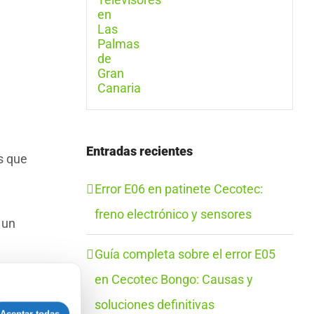
Entradas recientes
s que
Error E06 en patinete Cecotec:
freno electrónico y sensores
 un
Guía completa sobre el error E05
en Cecotec Bongo: Causas y
su
soluciones definitivas