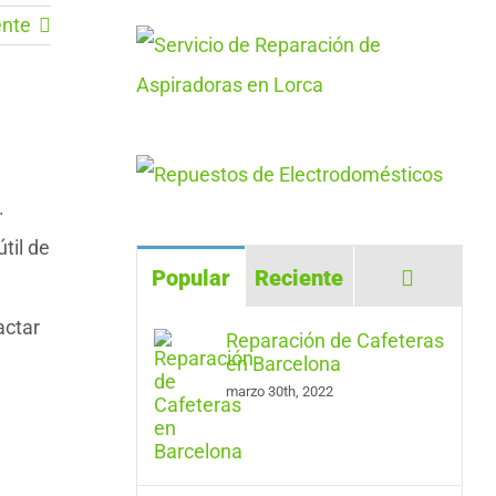
ente
.
til de
Comenta
Popular
Reciente
actar
Reparación de Cafeteras
en Barcelona
marzo 30th, 2022