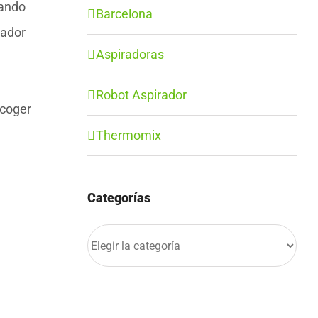
iando
Barcelona
rador
Aspiradoras
Robot Aspirador
ecoger
Thermomix
Categorías
Categorías