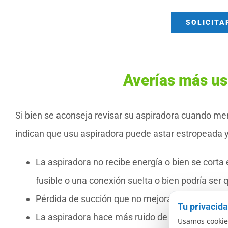
SOLICITA
Averías más us
Si bien se aconseja revisar su aspiradora cuando m
indican que usu aspiradora puede astar estropeada y 
La aspiradora no recibe energía o bien se corta
fusible o una conexión suelta o bien podría ser 
Pérdida de succión que no mejora después del 
Tu privacid
La aspiradora hace más ruido de lo normal o bie
Usamos cookies