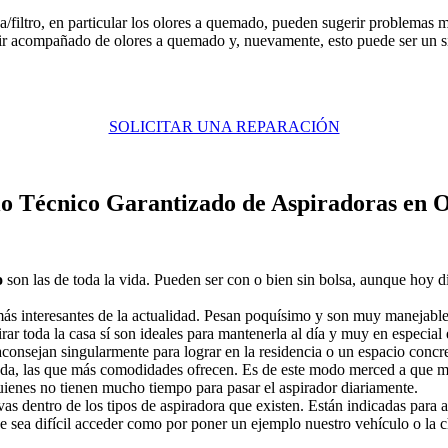
a/filtro, en particular los olores a quemado, pueden sugerir problemas 
 ir acompañado de olores a quemado y, nuevamente, esto puede ser un s
SOLICITAR UNA REPARACIÓN
io Técnico Garantizado de Aspiradoras en 
o
son las de toda la vida. Pueden ser con o bien sin bolsa, aunque hoy d
 más interesantes de la actualidad. Pesan poquísimo y son muy manejab
r toda la casa sí son ideales para mantenerla al día y muy en especial en
aconsejan singularmente para lograr en la residencia o un espacio concre
uda, las que más comodidades ofrecen. Es de este modo merced a que ma
uienes no tienen mucho tiempo para pasar el aspirador diariamente.
tivas dentro de los tipos de aspiradora que existen. Están indicadas pa
ue sea difícil acceder como por poner un ejemplo nuestro vehículo o la 