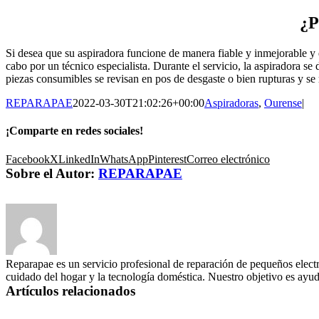
¿P
Si desea que su aspiradora funcione de manera fiable y inmejorable y 
cabo por un técnico especialista. Durante el servicio, la aspiradora se
piezas consumibles se revisan en pos de desgaste o bien rupturas y s
REPARAPAE
2022-03-30T21:02:26+00:00
Aspiradoras
,
Ourense
|
¡Comparte en redes sociales!
Facebook
X
LinkedIn
WhatsApp
Pinterest
Correo electrónico
Sobre el Autor:
REPARAPAE
Reparapae es un servicio profesional de reparación de pequeños electr
cuidado del hogar y la tecnología doméstica. Nuestro objetivo es ayuda
Artículos relacionados