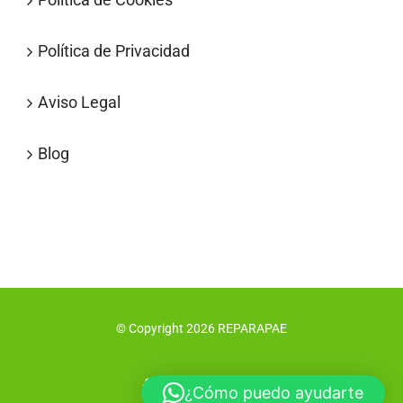
Política de Privacidad
Aviso Legal
Blog
© Copyright
2026
REPARAPAE
Facebook
X
Instagram
Pinterest
¿Cómo puedo ayudarte