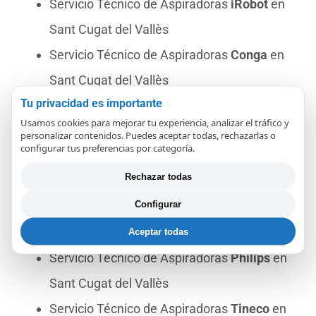
Servicio Técnico de Aspiradoras
iRobot
en
Sant Cugat del Vallès
Servicio Técnico de Aspiradoras
Conga
en
Sant Cugat del Vallès
Tu privacidad es importante
Servicio Técnico de Aspiradoras
Cecotec
en
Usamos cookies para mejorar tu experiencia, analizar el tráfico y
Sant Cugat del Vallès
personalizar contenidos. Puedes aceptar todas, rechazarlas o
configurar tus preferencias por categoría.
Servicio Técnico de Aspiradoras
AEG
en
Rechazar todas
Sant Cugat del Vallès
Configurar
Servicio Técnico de Aspiradoras
Nilfisk
en
Sant Cugat del Vallès
Aceptar todas
Servicio Técnico de Aspiradoras
Philips
en
Sant Cugat del Vallès
Servicio Técnico de Aspiradoras
Tineco
en