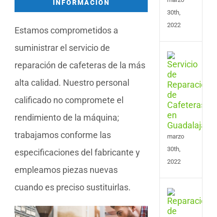
INFORMACIÓN
30th,
2022
Estamos comprometidos a
suministrar el servicio de
Serv
reparación de cafeteras de la más
de
Repa
alta calidad. Nuestro personal
de
Cafe
calificado no compromete el
en
rendimiento de la máquina;
Guad
trabajamos conforme las
marzo
30th,
especificaciones del fabricante y
2022
empleamos piezas nuevas
cuando es preciso sustituirlas.
Serv
de
Repa