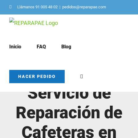
Saltar
Llámanos 91 005 48 02
|
pedidos@reparapae.com
al
contenido
Inicio
FAQ
Blog
HACER PEDIDO
Servicio de
Reparación de
Cafeteras en