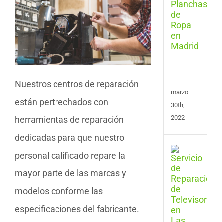
de
Plan
y
Cent
de
Plan
en
Madr
Nuestros centros de reparación
marzo
están pertrechados con
30th,
2022
herramientas de reparación
dedicadas para que nuestro
Repa
personal calificado repare la
de
Tele
mayor parte de las marcas y
en
modelos conforme las
Las
Pal
especificaciones del fabricante.
de