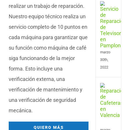
Serv
realizar un trabajo de reparación.
de
Nuestro equipo técnico realiza un
Repa
de
servicio completo de 10 puntos en
Tele
en
cada máquina para garantizar que
Pam
su función como máquina de café
marzo
siga funcionando de la mejor
30th,
2022
forma. Esto incluye una
verificación externa, una
Serv
verificación de mantenimiento y
de
Repa
una verificación de seguridad
de
mecánica.
Cafe
en
Vale
QUIERO MÁS
marzo