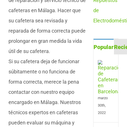
de reparación y servicio técnico de
cafeteras en Málaga. Hacer que
su cafetera sea revisada y
reparada de forma correcta puede
prolongar en gran medida la vida
Popular
Reci
útil de su cafetera.
Si su cafetera deja de funcionar
Repa
de
súbitamente o no funciona de
Cafe
en
forma correcta, merece la pena
Barc
contactar con nuestro equipo
marzo
encargado en Málaga. Nuestros
30th,
técnicos expertos en cafeteras
2022
pueden evaluar su máquina y