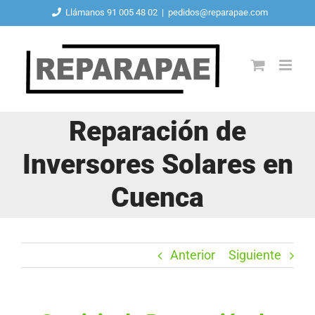
Saltar
Llámanos 91 005 48 02
|
pedidos@reparapae.com
al
contenido
Reparación de
Inversores Solares en
Cuenca
Anterior
Siguiente