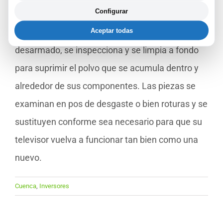
Configurar
REPARAPAE es llevado a cabo por un técnico
Aceptar todas
especialista. A lo largo del servicio, el inversor es
desarmado, se inspecciona y se limpia a fondo
para suprimir el polvo que se acumula dentro y
alrededor de sus componentes. Las piezas se
examinan en pos de desgaste o bien roturas y se
sustituyen conforme sea necesario para que su
televisor vuelva a funcionar tan bien como una
nuevo.
Cuenca
,
Inversores