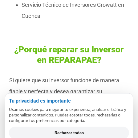
Servicio Técnico de Inversores Growatt en
Cuenca
¿Porqué reparar su Inversor
en REPARAPAE?
Si quiere que su inversor funcione de manera
fiable y perfecta y desea garantizar su
Tu privacidad es importante
longevidad y una producción óptima en su
Usamos cookies para mejorar tu experiencia, analizar el tráfico y
instalación de placas solares
, un servicio
personalizar contenidos. Puedes aceptar todas, rechazarlas o
configurar tus preferencias por categoría.
técnico es una forma económica de conseguirlo.
Rechazar todas
El servicio de reparación de inversores de