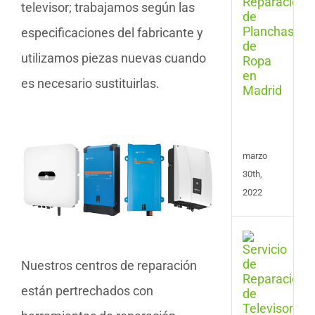
de
televisor; trabajamos según las
Repa
especificaciones del fabricante y
de
Plan
utilizamos piezas nuevas cuando
y
Cent
es necesario sustituirlas.
de
Plan
en
Madr
marzo
30th,
2022
Repa
de
Nuestros centros de reparación
Tele
en
están pertrechados con
Las
Pal