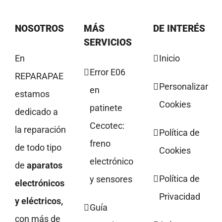
NOSOTROS
MÁS
DE INTERÉS
SERVICIOS
En
Inicio
Error E06
REPARAPAE
Personalizar
en
estamos
Cookies
patinete
dedicado a
Cecotec:
la reparación
Política de
freno
de todo tipo
Cookies
electrónico
de
aparatos
Política de
y sensores
electrónicos
Privacidad
y eléctricos,
Guía
con más de