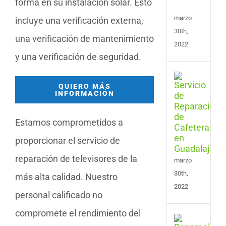
forma en su instalación solar. Esto
Vale
marzo
incluye una verificación externa,
30th,
una verificación de mantenimiento
2022
y una verificación de seguridad.
Serv
QUIERO MÁS
de
INFORMACIÓN
Repa
de
Cafe
Estamos comprometidos a
en
proporcionar el servicio de
Guad
reparación de televisores de la
marzo
30th,
más alta calidad. Nuestro
2022
personal calificado no
compromete el rendimiento del
Serv