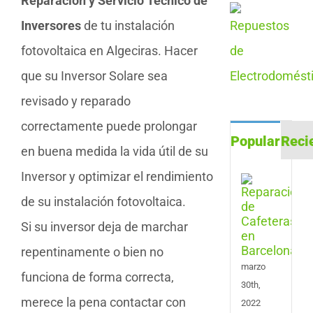
Reparación y Servicio Técnico de
Inversores
de tu instalación
fotovoltaica en Algeciras. Hacer
que su Inversor Solare sea
revisado y reparado
correctamente puede prolongar
Popular
Reci
en buena medida la vida útil de su
Inversor y optimizar el rendimiento
Repa
de
de su instalación fotovoltaica.
Cafe
en
Si su inversor deja de marchar
Barc
repentinamente o bien no
marzo
funciona de forma correcta,
30th,
merece la pena contactar con
2022