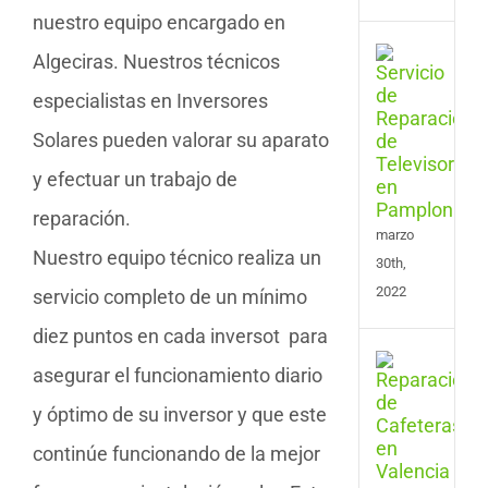
nuestro equipo encargado en
Serv
Algeciras. Nuestros técnicos
de
especialistas en Inversores
Repa
de
Solares pueden valorar su aparato
Tele
en
y efectuar un trabajo de
Pam
reparación.
marzo
Nuestro equipo técnico realiza un
30th,
2022
servicio completo de un mínimo
diez puntos en cada inversot para
Serv
asegurar el funcionamiento diario
de
Repa
y óptimo de su inversor y que este
de
continúe funcionando de la mejor
Cafe
en