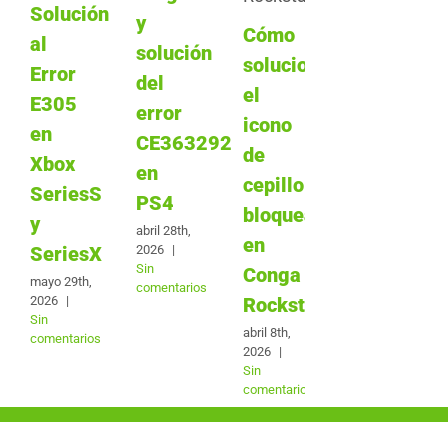
Solución
y
Cómo
al
solución
solucionar
Error
del
el
E305
error
icono
en
CE363292
de
Xbox
en
cepillo
SeriesS
PS4
bloqueado
y
abril 28th,
en
2026
|
SeriesX
Sin
Conga
mayo 29th,
comentarios
2026
|
Rockstar
Sin
abril 8th,
comentarios
2026
|
Sin
comentarios