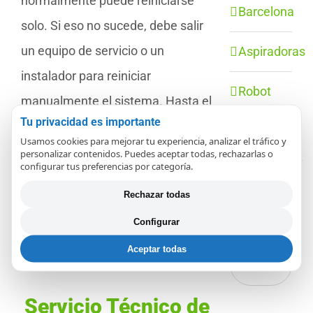
normalmente puede reiniciarse
Barcelona
solo. Si eso no sucede, debe salir
un equipo de servicio o un
Aspiradoras
instalador para reiniciar
Robot
manualmente el sistema. Hasta el
Aspirador
Tu privacidad es importante
momento en que puedan salir, no
Usamos cookies para mejorar tu experiencia, analizar el tráfico y
producirá electricidad con sus
personalizar contenidos. Puedes aceptar todas, rechazarlas o
Thermomix
configurar tus preferencias por categoría.
paneles.
Rechazar todas
Categorías
SOLICITAR UNA
Configurar
REPARACIÓN
Aceptar todas
Categorías
Servicio Técnico de