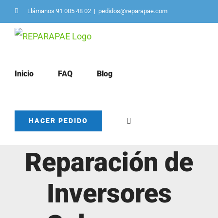
Saltar
Llámanos 91 005 48 02
|
pedidos@reparapae.com
al
contenido
Inicio
FAQ
Blog
Servicio de
HACER PEDIDO
Reparación de
Inversores