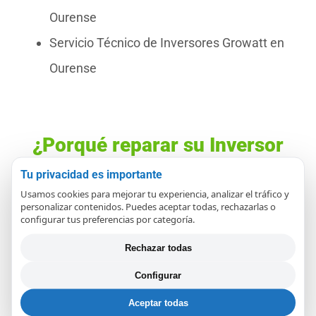
Ourense
Servicio Técnico de Inversores Growatt en
Ourense
¿Porqué reparar su Inversor
en REPARAPAE?
Tu privacidad es importante
Usamos cookies para mejorar tu experiencia, analizar el tráfico y
personalizar contenidos. Puedes aceptar todas, rechazarlas o
Si desea que su inversor funcione de forma
configurar tus preferencias por categoría.
confiable y inmejorable y quiere garantizar su
Rechazar todas
longevidad y una producción óptima en su
Configurar
instalación de placas solares
, un servicio
Aceptar todas