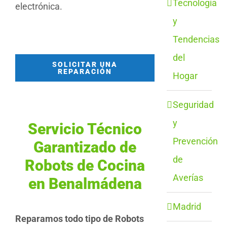
Tecnología
electrónica.
y
Tendencias
del
SOLICITAR UNA
REPARACIÓN
Hogar
Seguridad
y
Servicio Técnico
Prevención
Garantizado de
de
Robots de Cocina
Averías
en Benalmádena
Madrid
Reparamos todo tipo de Robots