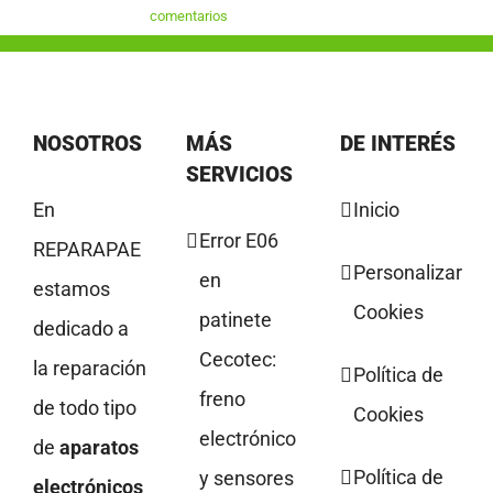
comentarios
NOSOTROS
MÁS
DE INTERÉS
SERVICIOS
En
Inicio
Error E06
REPARAPAE
Personalizar
en
estamos
Cookies
patinete
dedicado a
Cecotec:
la reparación
Política de
freno
de todo tipo
Cookies
electrónico
de
aparatos
Política de
y sensores
electrónicos