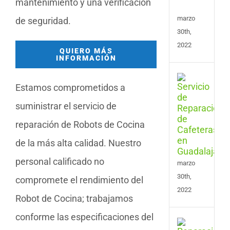
mantenimiento y una verificación
Vale
marzo
de seguridad.
30th,
2022
QUIERO MÁS
INFORMACIÓN
Serv
Estamos comprometidos a
de
Repa
suministrar el servicio de
de
Cafe
reparación de Robots de Cocina
en
de la más alta calidad. Nuestro
Guad
personal calificado no
marzo
30th,
compromete el rendimiento del
2022
Robot de Cocina; trabajamos
conforme las especificaciones del
Serv