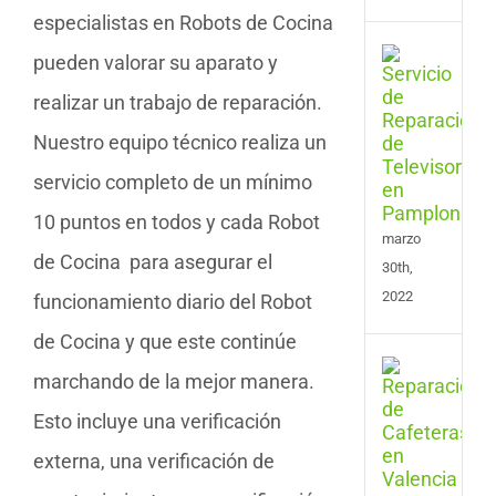
especialistas en Robots de Cocina
Serv
pueden valorar su aparato y
de
realizar un trabajo de reparación.
Repa
de
Nuestro equipo técnico realiza un
Tele
en
servicio completo de un mínimo
Pam
10 puntos en todos y cada Robot
marzo
de Cocina para asegurar el
30th,
2022
funcionamiento diario del Robot
de Cocina y que este continúe
Serv
marchando de la mejor manera.
de
Repa
Esto incluye una verificación
de
externa, una verificación de
Cafe
en