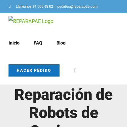
Saltar
Llámanos 91 005 48 02
|
pedidos@reparapae.com
al
contenido
Inicio
FAQ
Blog
Servicio de
HACER PEDIDO
Reparación de
Robots de