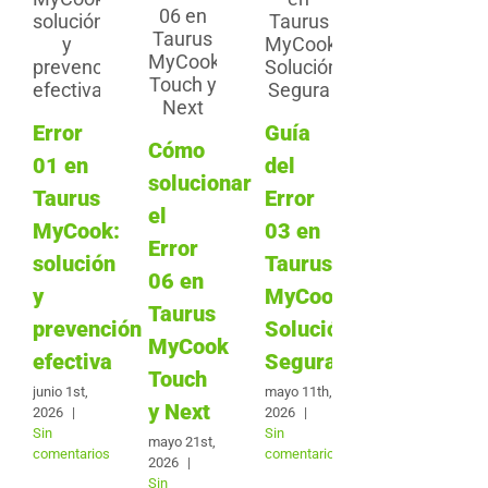
Error
Guía
Cómo
01 en
del
solucionar
Taurus
Error
el
MyCook:
03 en
Error
solución
Taurus
06 en
y
MyCook:
Taurus
prevención
Solución
MyCook
efectiva
Segura
Touch
junio 1st,
mayo 11th,
y Next
2026
|
2026
|
Sin
Sin
mayo 21st,
comentarios
comentarios
2026
|
Sin