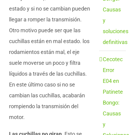
estado y si no se cambian pueden
Causas
llegar a romper la transmisión.
y
Otro motivo puede ser que las
soluciones
cuchillas están en mal estado. los
definitivas
rodamientos están mal, el eje
Cecotec
suele moverse un poco y filtra
Error
líquidos a través de las cuchillas.
E04 en
En este último caso si no se
Patinete
cambian las cuchillas, acabarán
Bongo:
rompiendo la transmisión del
Causas
motor.
y
Las cuchillas no giran
. Esto se