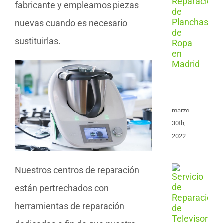
de
fabricante y empleamos piezas
Repa
nuevas cuando es necesario
de
Plan
sustituirlas.
y
Cent
de
Plan
en
Madr
marzo
30th,
2022
Repa
Nuestros centros de reparación
de
están pertrechados con
Tele
en
herramientas de reparación
Las
Pal