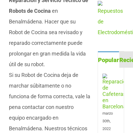
Reparación y Servicio Técnico de
Robots de Cocina
en
Benalmádena. Hacer que su
Robot de Cocina sea revisado y
reparado correctamente puede
prolongar en gran medida la vida
Popular
Reci
útil de su robot.
Si su Robot de Cocina deja de
Repa
de
marchar súbitamente o no
Cafe
en
funciona de forma correcta, vale la
Barc
pena contactar con nuestro
marzo
equipo encargado en
30th,
Benalmádena. Nuestros técnicos
2022