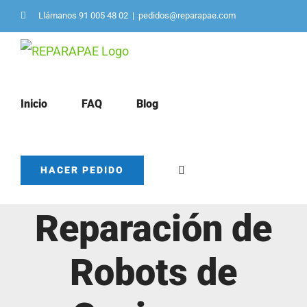
Saltar
Llámanos 91 005 48 02
|
pedidos@reparapae.com
al
contenido
Inicio
FAQ
Blog
Servicio de
HACER PEDIDO
Reparación de
Robots de