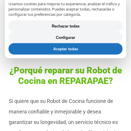
Usamos cookies para mejorar tu experiencia, analizar el tráfico y
Servicio Técnico de Robots de Cocina
personalizar contenidos. Puedes aceptar todas, rechazarlas o
configurar tus preferencias por categoría.
Juice Expert en Córdoba
Rechazar todas
Servicio Técnico de Robots de Cocina
Cecotec Mambo en Córdoba
Configurar
Aceptar todas
¿Porqué reparar su Robot de
Cocina en REPARAPAE?
Si quiere que su Robot de Cocina funcione de
manera confiable y inmejorable y desea
garantizar su longevidad, un servicio técnico es