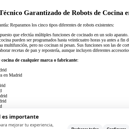
 Técnico Garantizado de Robots de Cocina 
ntía: Reparamos los cinco tipos diferentes de robots existentes:
 puesto que efectúa múltiples funciones de cocinado en un solo aparato.
cocina pueden ser programados hasta veinticuatro horas ya antes a fin d
na multifunción, pero no cocinan ni pesan. Sus funciones son las de cortar,
elaborar recetas de pan y repostería, aunque incluyen diferentes accesori
e cocina de cualquier marca o fabricante
:
drid
ra en Madrid
rid
d
drid
drid
id
d es importante
n Madrid
id
ara mejorar tu experiencia,
Madrid