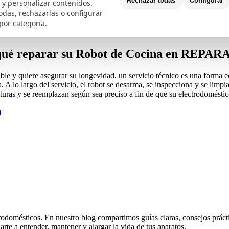
Rechazar todas
Configurar
co y personalizar contenidos.
Madrid
odas, rechazarlas o configurar
en Madrid
por categoría.
ué reparar su Robot de Cocina en REPA
ble y quiere asegurar su longevidad, un servicio técnico es una forma 
 lo largo del servicio, el robot se desarma, se inspecciona y se limpi
turas y se reemplazan según sea preciso a fin de que su electrodomést
a
|
odomésticos. En nuestro blog compartimos guías claras, consejos práctico
rte a entender, mantener y alargar la vida de tus aparatos.