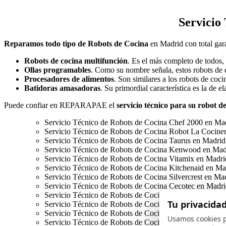
Servicio
Reparamos todo tipo de Robots de Cocina
en Madrid con total gara
Robots de cocina multifunción
. Es el más completo de todos,
Ollas programables
. Como su nombre señala, estos robots de 
Procesadores de alimentos
. Son similares a los robots de coci
Batidoras amasadoras
. Su primordial característica es la de 
Puede confiar en REPARAPAE el
servicio técnico para su robot d
Servicio Técnico de Robots de Cocina Chef 2000 en Ma
Servicio Técnico de Robots de Cocina Robot La Cocine
Servicio Técnico de Robots de Cocina Taurus en Madrid
Servicio Técnico de Robots de Cocina Kenwood en Mad
Servicio Técnico de Robots de Cocina Vitamix en Madri
Servicio Técnico de Robots de Cocina Kitchenaid en Ma
Servicio Técnico de Robots de Cocina Silvercrest en Ma
Servicio Técnico de Robots de Cocina Cecotec en Madr
Servicio Técnico de Robots de Cocina Lidl en Madrid
Tu privacida
Servicio Técnico de Robots de Cocina Cuisine System e
Servicio Técnico de Robots de Cocina Magimix en Madr
Usamos cookies p
Servicio Técnico de Robots de Cocina Cook Expert en 