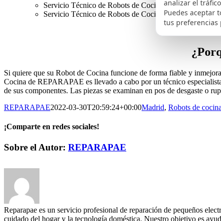
analizar el tráfi
Servicio Técnico de Robots de Cocina Juice Expert en 
Puedes aceptar t
Servicio Técnico de Robots de Cocina Cecotec Mambo 
tus preferencias 
¿Porq
Si quiere que su Robot de Cocina funcione de forma fiable y inmejora
Cocina de REPARAPAE es llevado a cabo por un técnico especialista. A
de sus componentes. Las piezas se examinan en pos de desgaste o rup
REPARAPAE
2022-03-30T20:59:24+00:00
Madrid
,
Robots de cocin
¡Comparte en redes sociales!
Facebook
X
LinkedIn
WhatsApp
Pinterest
Correo
Sobre el Autor:
REPARAPAE
electrónico
Reparapae es un servicio profesional de reparación de pequeños electr
cuidado del hogar y la tecnología doméstica. Nuestro objetivo es ayuda