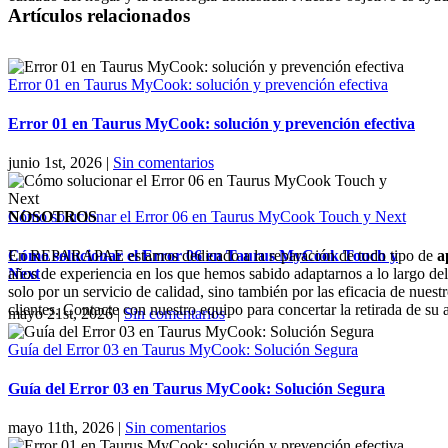
Artículos relacionados
Error 01 en Taurus MyCook: solución y prevención efectiva
Error 01 en Taurus MyCook: solución y prevención efectiva
junio 1st, 2026
|
Sin comentarios
NOSOTROS
Cómo solucionar el Error 06 en Taurus MyCook Touch y Next
En REPARAPAE estamos dedicado a la reparación de todo tipo de
a
Cómo solucionar el Error 06 en Taurus MyCook Touch y
años de experiencia en los que hemos sabido adaptarnos a lo largo de
Next
solo por un servicio de calidad, sino también por las eficacia de nuestr
clientes. Contacte con nuestro equipo para concertar la retirada de su 
mayo 21st, 2026
|
Sin comentarios
Guía del Error 03 en Taurus MyCook: Solución Segura
Guía del Error 03 en Taurus MyCook: Solución Segura
mayo 11th, 2026
|
Sin comentarios