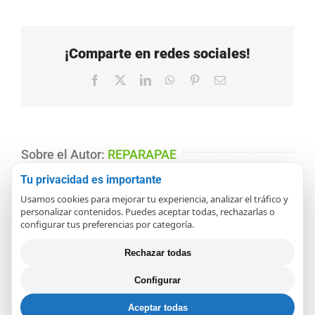
¡Comparte en redes sociales!
Facebook
X
LinkedIn
WhatsApp
Pinterest
Correo
electrónico
Sobre el Autor:
REPARAPAE
Tu privacidad es importante
Reparapae es un servicio profesional
Usamos cookies para mejorar tu experiencia, analizar el tráfico y
personalizar contenidos. Puedes aceptar todas, rechazarlas o
de reparación de pequeños
configurar tus preferencias por categoría.
electrodomésticos. En nuestro blog
Rechazar todas
compartimos guías claras, consejos prácticos,
Configurar
códigos de error oficiales y temas útiles
Aceptar todas