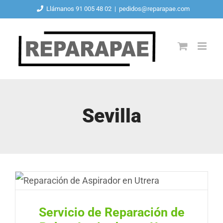
Saltar
Llámanos 91 005 48 02
|
pedidos@reparapae.com
al
contenido
Sevilla
Servicio de Reparación de