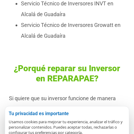
Servicio Técnico de Inversores INVT en
Alcalá de Guadaíra
Servicio Técnico de Inversores Growatt en
Alcalá de Guadaíra
¿Porqué reparar su Inversor
en REPARAPAE?
Si quiere que su inversor funcione de manera
fiable y inmejorable y quiere asegurar su
Tu privacidad es importante
longevidad y una producción óptima en su
Usamos cookies para mejorar tu experiencia, analizar el tráfico y
personalizar contenidos. Puedes aceptar todas, rechazarlas o
instalación de placas solares
, un servicio
configurar tus preferencias por categoría.