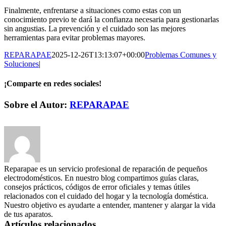
Finalmente, enfrentarse a situaciones como estas con un
conocimiento previo te dará la confianza necesaria para gestionarlas
sin angustias. La prevención y el cuidado son las mejores
herramientas para evitar problemas mayores.
REPARAPAE
2025-12-26T13:13:07+00:00
Problemas Comunes y
Soluciones
|
¡Comparte en redes sociales!
Facebook
X
LinkedIn
WhatsApp
Pinterest
Correo
Sobre el Autor:
REPARAPAE
electrónico
Reparapae es un servicio profesional de reparación de pequeños
electrodomésticos. En nuestro blog compartimos guías claras,
consejos prácticos, códigos de error oficiales y temas útiles
relacionados con el cuidado del hogar y la tecnología doméstica.
Nuestro objetivo es ayudarte a entender, mantener y alargar la vida
de tus aparatos.
Artículos relacionados