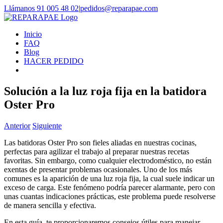
Saltar
Llámanos 91 005 48 02
|
pedidos@reparapae.com
al
contenido
Inicio
FAQ
Blog
HACER PEDIDO
Solución a la luz roja fija en la batidora
Oster Pro
Anterior
Siguiente
Las batidoras Oster Pro son fieles aliadas en nuestras cocinas,
perfectas para agilizar el trabajo al preparar nuestras recetas
favoritas. Sin embargo, como cualquier electrodoméstico, no están
exentas de presentar problemas ocasionales. Uno de los más
comunes es la aparición de una luz roja fija, la cual suele indicar un
exceso de carga. Este fenómeno podría parecer alarmante, pero con
unas cuantas indicaciones prácticas, este problema puede resolverse
de manera sencilla y efectiva.
En esta guía, te proporcionaremos consejos útiles para manejar