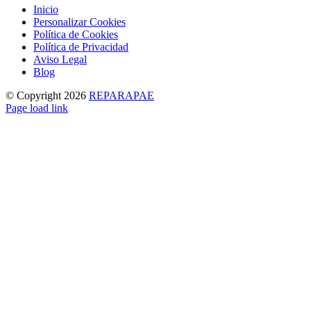
Inicio
Personalizar Cookies
Política de Cookies
Política de Privacidad
Aviso Legal
Blog
© Copyright
2026
REPARAPAE
Facebook
X
Instagram
Pinterest
Page load link
Ir
a
Arriba