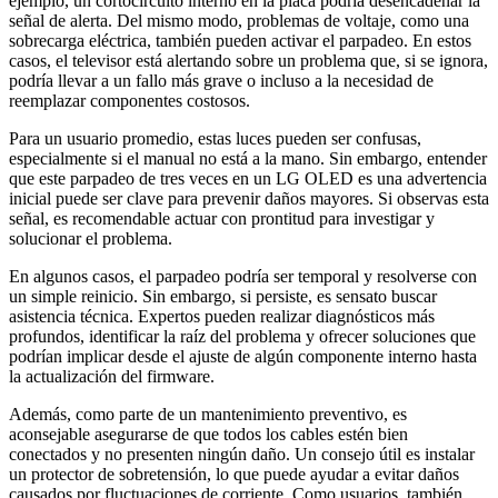
ejemplo, un cortocircuito interno en la placa podría desencadenar la
señal de alerta. Del mismo modo, problemas de voltaje, como una
sobrecarga eléctrica, también pueden activar el parpadeo. En estos
casos, el televisor está alertando sobre un problema que, si se ignora,
podría llevar a un fallo más grave o incluso a la necesidad de
reemplazar componentes costosos.
Para un usuario promedio, estas luces pueden ser confusas,
especialmente si el manual no está a la mano. Sin embargo, entender
que este parpadeo de tres veces en un LG OLED es una advertencia
inicial puede ser clave para prevenir daños mayores. Si observas esta
señal, es recomendable actuar con prontitud para investigar y
solucionar el problema.
En algunos casos, el parpadeo podría ser temporal y resolverse con
un simple reinicio. Sin embargo, si persiste, es sensato buscar
asistencia técnica. Expertos pueden realizar diagnósticos más
profundos, identificar la raíz del problema y ofrecer soluciones que
podrían implicar desde el ajuste de algún componente interno hasta
la actualización del firmware.
Además, como parte de un mantenimiento preventivo, es
aconsejable asegurarse de que todos los cables estén bien
conectados y no presenten ningún daño. Un consejo útil es instalar
un protector de sobretensión, lo que puede ayudar a evitar daños
causados por fluctuaciones de corriente. Como usuarios, también