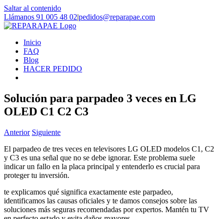
Saltar al contenido
Llámanos 91 005 48 02
|
pedidos@reparapae.com
Inicio
FAQ
Blog
HACER PEDIDO
Solución para parpadeo 3 veces en LG
OLED C1 C2 C3
Anterior
Siguiente
El parpadeo de tres veces en televisores LG OLED modelos C1, C2
y C3 es una señal que no se debe ignorar. Este problema suele
indicar un fallo en la placa principal y entenderlo es crucial para
proteger tu inversión.
te explicamos qué significa exactamente este parpadeo,
identificamos las causas oficiales y te damos consejos sobre las
soluciones más seguras recomendadas por expertos. Mantén tu TV
en perfecto estado y evita daños mayores.