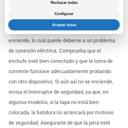
Rechazar todas
soluciones sencillas que se pueden implementar
en casa.
Configurar
Aceptar todas
Un error frecuente es que la batidora no
enciende, lo cual puede deberse a un problema
de conexión eléctrica. Comprueba que el
enchufe esté bien conectado y que la toma de
corriente funcione adecuadamente probando
con otro dispositivo. Si aún así no se enciende,
revisa el interruptor de seguridad, ya que, en
algunos modelos, si la tapa no está bien
colocada, la batidora no arrancará por motivos
de seguridad. Asegurarte de que la jarra esté