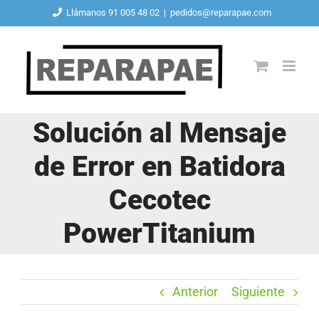
Saltar
Llámanos 91 005 48 02
|
pedidos@reparapae.com
al
contenido
Solución al Mensaje
de Error en Batidora
Cecotec
PowerTitanium
Anterior
Siguiente