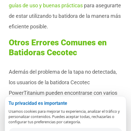
guías de uso y buenas prácticas
para asegurarte
de estar utilizando tu batidora de la manera más
eficiente posible.
Otros Errores Comunes en
Batidoras Cecotec
Además del problema de la tapa no detectada,
los usuarios de la batidora Cecotec
PowerTitanium pueden encontrarse con varios
errores comunes. Estos pueden dificultar el uso
Tu privacidad es importante
Usamos cookies para mejorar tu experiencia, analizar el tráfico y
del aparato si no se abordan correctamente,
personalizar contenidos. Puedes aceptar todas, rechazarlas o
configurar tus preferencias por categoría.
pero, afortunadamente, muchos de ellos tienen