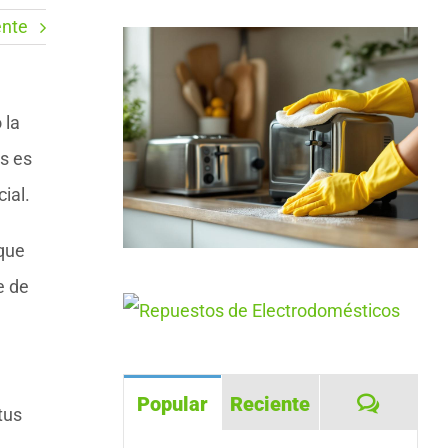
ente
 la
s es
ial.
 que
e de
Coment
Popular
Reciente
tus