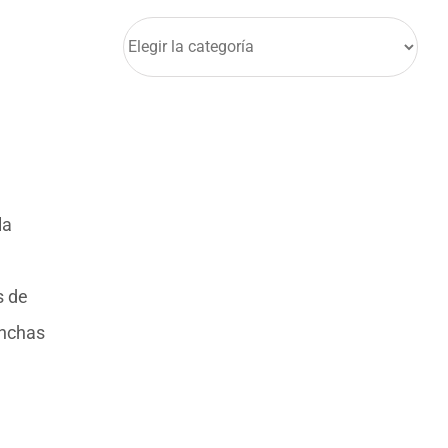
Categorías
la
s de
anchas