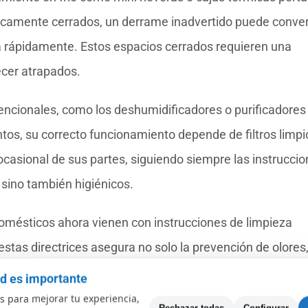
camente cerrados, un derrame inadvertido puede conver
ia rápidamente. Estos espacios cerrados requieren una
ecer atrapados.
cionales, como los deshumidificadores o purificadores
tos, su correcto funcionamiento depende de filtros limpi
casional de sus partes, siguiendo siempre las instrucci
 sino también higiénicos.
omésticos ahora vienen con instrucciones de limpieza
estas directrices asegura no solo la prevención de olores,
ersión de unos minutos a diario o semanalmente en mant
ad es importante
buen estado puede ahorrar mucho tiempo, dinero e
 para mejorar tu experiencia,