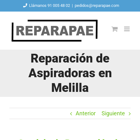
Saltar
Llámanos 91 005 48 02
|
pedidos@reparapae.com
al
contenido
Reparación de
Aspiradoras en
Melilla
Anterior
Siguiente