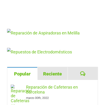
Comentar
Popular
Reciente
Reparación de Cafeteras en
Barcelona
marzo 30th, 2022