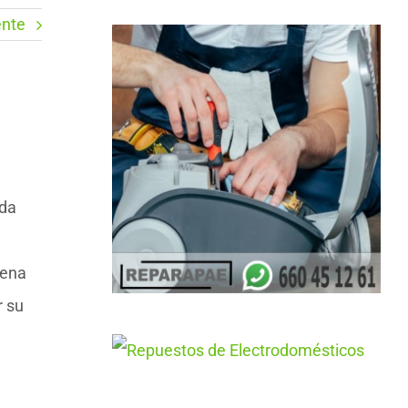
ente
ida
pena
r su