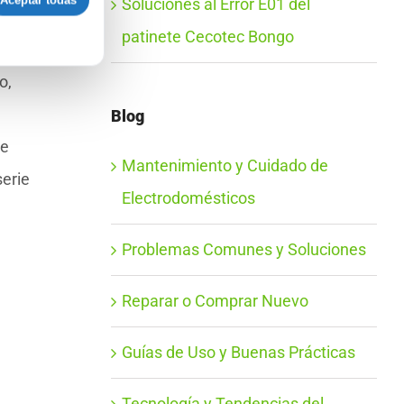
Aceptar todas
Soluciones al Error E01 del
del
patinete Cecotec Bongo
o,
Blog
de
Mantenimiento y Cuidado de
erie
Electrodomésticos
Problemas Comunes y Soluciones
Reparar o Comprar Nuevo
Guías de Uso y Buenas Prácticas
Tecnología y Tendencias del