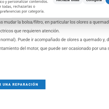
Rechazar todas
Configurar
fico y personalizar contenidos.
e lo normal, lo que podría sugerir problemas como aspas 
 todas, rechazarlas o
 preferencias por categoría.
s mudar la bolsa/filtro, en particular los olores a quemad
tricos que requieren atención.
o normal). Puede ir acompañado de olores a quemado y, 
ntamiento del motor, que puede ser ocasionado por una s
R UNA REPARACIÓN