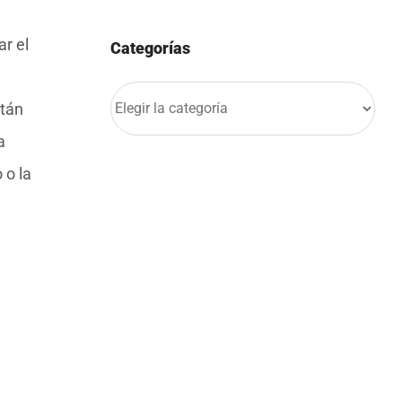
ar el
Categorías
Categorías
stán
a
 o la