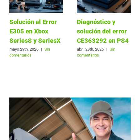
Solución al Error
Diagnóstico y
E305 en Xbox
solución del error
SeriesS y SeriesX
CE363292 en PS4
mayo 29th, 2026
|
Sin
abril 28th, 2026
|
Sin
comentarios
comentarios