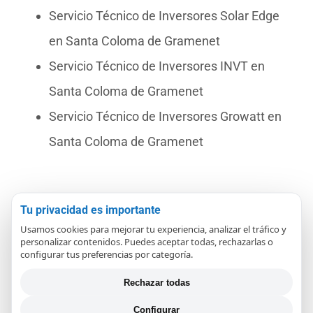
Servicio Técnico de Inversores Solar Edge
en Santa Coloma de Gramenet
Servicio Técnico de Inversores INVT en
Santa Coloma de Gramenet
Servicio Técnico de Inversores Growatt en
Santa Coloma de Gramenet
Tu privacidad es importante
¿Porqué reparar su Inversor
Usamos cookies para mejorar tu experiencia, analizar el tráfico y
en REPARAPAE?
personalizar contenidos. Puedes aceptar todas, rechazarlas o
configurar tus preferencias por categoría.
Rechazar todas
Si quiere que su inversor funcione de forma
Configurar
confiable y óptima y desea garantizar su