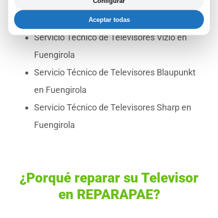
Configurar
Servicio Técnico de Televisores OK en
Fuengirola
Aceptar todas
Servicio Técnico de Televisores Vizio en
Fuengirola
Servicio Técnico de Televisores Blaupunkt
en Fuengirola
Servicio Técnico de Televisores Sharp en
Fuengirola
¿Porqué reparar su Televisor
en REPARAPAE?