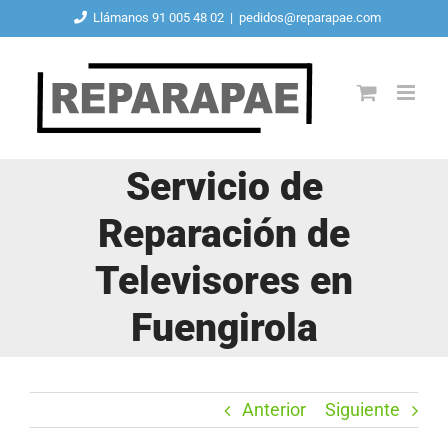
Saltar
Llámanos 91 005 48 02
|
pedidos@reparapae.com
al
contenido
Servicio de
Reparación de
Televisores en
Fuengirola
Anterior
Siguiente