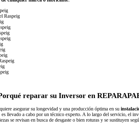
peig
el Raspeig
ig
aspeig
speig
aspeig
ig
eig
peig
 Raspeig
eig
speig
Porqué reparar su Inversor en REPARAPA
y quiere asegurar su longevidad y una producción óptima en su
instalaci
llevado a cabo por un técnico experto. A lo largo del servicio, el inve
as se revisan en busca de desgaste o bien roturas y se sustituyen según