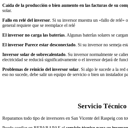
Caída de la producción o bien aumento en las facturas de su comp
solar.
Fallo en relé del inversor
. Si su inversor muestra un «fallo de relé» 
general requiere que se reemplace el relé
El inversor no carga las baterías
. Algunas baterías solares se carga
El inversor Parece estar desconectado
. Si su inversor no semeja es
Inversor solar de sobrecalentado
. Su inversor normalmente se calie
electricidad se reducirá significativamente o el inversor dejará de fun
Problemas de reinicio del inversor solar
. Si algo le sucede a la re
eso no sucede, debe salir un equipo de servicio o bien un instalador p
Servicio Técnico
Reparamos todo tipo de inversores en San Vicente del Raspeig con tot
Puede confiar en REPARAPAE el
servicio técnico para su inverso