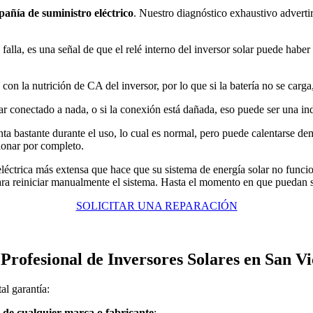
añía de suministro eléctrico
. Nuestro diagnóstico exhaustivo adverti
o falla, es una señal de que el relé interno del inversor solar puede habe
n con la nutrición de CA del inversor, por lo que si la batería no se car
tar conectado a nada, o si la conexión está dañada, eso puede ser una in
nta bastante durante el uso, lo cual es normal, pero puede calentarse d
cionar por completo.
d eléctrica más extensa que hace que su sistema de energía solar no func
ara reiniciar manualmente el sistema. Hasta el momento en que puedan sa
SOLICITAR UNA REPARACIÓN
 Profesional de Inversores Solares en San Vi
al garantía:
r de cualquier marca o fabricante
: